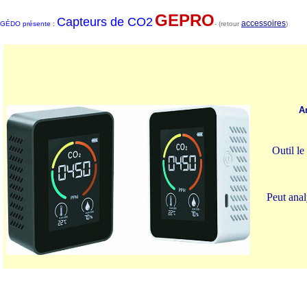
GEPRO
Capteurs de CO2
accessoires
GÉDO présente :
- (retour
)
An
Outil le
Peut anal