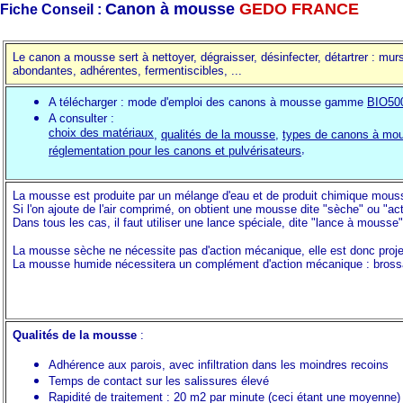
Canon à mousse
GEDO FRANCE
Fiche Conseil :
Le canon a mousse sert à nettoyer, dégraisser, désinfecter, détartrer : murs
abondantes, adhérentes, fermentiscibles, ...
A télécharger : mode d'emploi des canons à mousse gamme
BIO50
A consulter :
choix des matériaux
,
qualités de la mousse
,
types de canons à mo
,
réglementation pour les canons et pulvérisateurs
La mousse est produite par un mélange d'eau et de produit chimique mous
Si l'on ajoute de l'air comprimé, on obtient une mousse dite "sèche" ou "act
Dans tous les cas, il faut utiliser une lance spéciale, dite "lance à mousse
La mousse sèche ne nécessite pas d'action mécanique, elle est donc proje
La mousse humide nécessitera un complément d'action mécanique : brossag
Qualités de la mousse
:
Adhérence aux parois, avec infiltration dans les moindres recoins
Temps de contact sur les salissures élevé
Rapidité de traitement : 20 m2 par minute (ceci étant une moyenne)