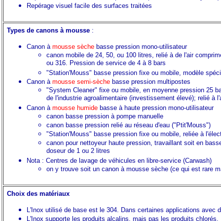
Repérage visuel facile des surfaces traitées
Types de canons à mousse
:
Canon à
mousse sèche
basse pression mono-utilisateur
canon mobile de 24, 50, ou 100 litres, relié à de l'air compri
ou 316. Pression de service de 4 à 8 bars
"Station'Mouss" basse pression fixe ou mobile, modèle spécial
Canon à
mousse semi-sèche
basse pression multipostes
"System Cleaner" fixe ou mobile, en moyenne pression 25 bars
de l'industrie agroalimentaire (investissement élevé); relié à l
Canon à
mousse humide
basse à haute pression mono-utilisateur
canon basse pression à pompe manuelle
canon basse pression relié au réseau d'eau ("Ptit'Mouss")
"Station'Mouss" basse pression fixe ou mobile, reliée à l'élec
canon pour nettoyeur haute pression, travaillant soit en basse
doseur de 1 ou 2 litres
Nota : Centres de lavage de véhicules en libre-service (Carwash)
on y trouve soit un canon à mousse sèche (ce qui est rare m
Choix des matériaux
L'Inox utilisé de base est le 304. Dans certaines applications avec de
L'Inox supporte les produits alcalins, mais pas les produits chlorés.