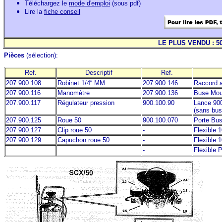
Téléchargez le
mode d'emploi
(sous pdf)
Lire la
fiche conseil
LE PLUS VENDU : 50
Pièces
(sélection):
Ref.
Descriptif
Ref.
207.900.108
Robinet 1/4“ MM
207.900.146
Raccord a
207.900.116
Manomètre
207.900.136
Buse Mou
207.900.117
Régulateur pression
900.100.90
Lance 90
(sans bus
207.900.125
Roue 50
900.100.070
Porte Bu
207.900.127
Clip roue 50
-
Flexible 
207.900.129
Capuchon roue 50
-
Flexible 
-
Flexible 