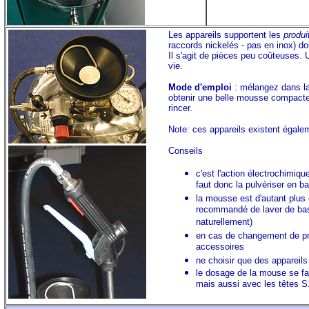
Les appareils supportent les
produi
raccords nickelés - pas en inox) do
Il s'agit de pièces peu coûteuses. U
vie.
Mode d'emploi
: mélangez dans la 
obtenir une belle mousse compacte,
rincer.
Note: ces appareils existent égalem
Conseils
c'est l'action électrochimiqu
faut donc la pulvériser en ba
la mousse est d'autant plus 
recommandé de laver de bas
naturellement)
en cas de changement de prod
accessoires
ne choisir que des apparei
le dosage de la mouse se fait
mais aussi avec les têtes 